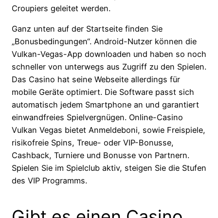
Croupiers geleitet werden.
Ganz unten auf der Startseite finden Sie
„Bonusbedingungen“. Android-Nutzer können die
Vulkan-Vegas-App downloaden und haben so noch
schneller von unterwegs aus Zugriff zu den Spielen.
Das Casino hat seine Webseite allerdings für
mobile Geräte optimiert. Die Software passt sich
automatisch jedem Smartphone an und garantiert
einwandfreies Spielvergnügen. Online-Casino
Vulkan Vegas bietet Anmeldeboni, sowie Freispiele,
risikofreie Spins, Treue- oder VIP-Bonusse,
Cashback, Turniere und Bonusse von Partnern.
Spielen Sie im Spielclub aktiv, steigen Sie die Stufen
des VIP Programms.
Gibt es einen Casino