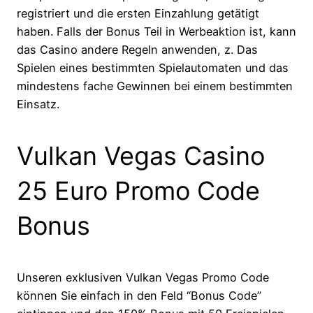
registriert und die ersten Einzahlung getätigt
haben. Falls der Bonus Teil in Werbeaktion ist, kann
das Casino andere Regeln anwenden, z. Das
Spielen eines bestimmten Spielautomaten und das
mindestens fache Gewinnen bei einem bestimmten
Einsatz.
Vulkan Vegas Casino
25 Euro Promo Code
Bonus
Unseren exklusiven Vulkan Vegas Promo Code
können Sie einfach in den Feld “Bonus Code”