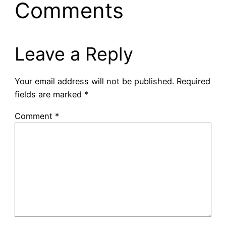
Comments
Leave a Reply
Your email address will not be published.
Required
fields are marked
*
Comment
*