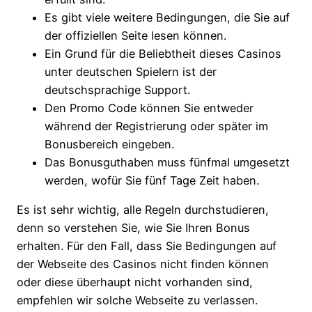
Es gibt viele weitere Bedingungen, die Sie auf
der offiziellen Seite lesen können.
Ein Grund für die Beliebtheit dieses Casinos
unter deutschen Spielern ist der
deutschsprachige Support.
Den Promo Code können Sie entweder
während der Registrierung oder später im
Bonusbereich eingeben.
Das Bonusguthaben muss fünfmal umgesetzt
werden, wofür Sie fünf Tage Zeit haben.
Es ist sehr wichtig, alle Regeln durchstudieren,
denn so verstehen Sie, wie Sie Ihren Bonus
erhalten. Für den Fall, dass Sie Bedingungen auf
der Webseite des Casinos nicht finden können
oder diese überhaupt nicht vorhanden sind,
empfehlen wir solche Webseite zu verlassen.