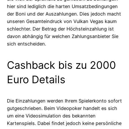
hier sind lediglich die harten Umsatzbedingungen
der Boni und der Auszahlungen. Dies jedoch macht
unseren Gesamteindruck von Vulkan Vegas kaum
schlechter. Der Betrag der Höchsteinzahlung ist
davon abhängig für welchen Zahlungsanbieter Sie
sich entscheiden.
Cashback bis zu 2000
Euro Details
Die Einzahlungen werden Ihrem Spielerkonto sofort
gutgeschrieben. Beim Videopoker handelt es sich
um eine Videosimulation des bekannten
Kartenspiels. Dabei findet jedoch keine persönliche