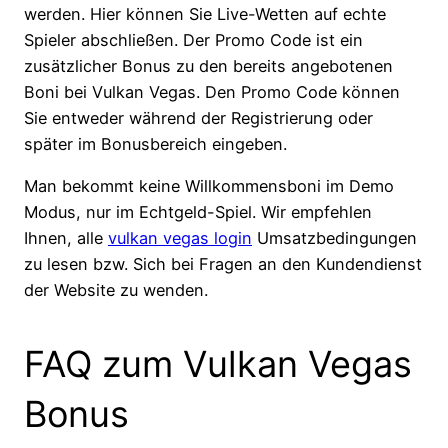
werden. Hier können Sie Live-Wetten auf echte
Spieler abschließen. Der Promo Code ist ein
zusätzlicher Bonus zu den bereits angebotenen
Boni bei Vulkan Vegas. Den Promo Code können
Sie entweder während der Registrierung oder
später im Bonusbereich eingeben.
Man bekommt keine Willkommensboni im Demo
Modus, nur im Echtgeld-Spiel. Wir empfehlen
Ihnen, alle
vulkan vegas login
Umsatzbedingungen
zu lesen bzw. Sich bei Fragen an den Kundendienst
der Website zu wenden.
FAQ zum Vulkan Vegas
Bonus