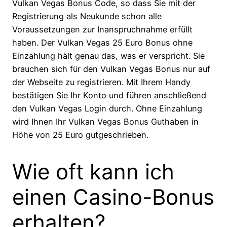
Vulkan Vegas Bonus Code, so dass Sie mit der
Registrierung als Neukunde schon alle
Voraussetzungen zur Inanspruchnahme erfüllt
haben. Der Vulkan Vegas 25 Euro Bonus ohne
Einzahlung hält genau das, was er verspricht. Sie
brauchen sich für den Vulkan Vegas Bonus nur auf
der Webseite zu registrieren. Mit Ihrem Handy
bestätigen Sie Ihr Konto und führen anschließend
den Vulkan Vegas Login durch. Ohne Einzahlung
wird Ihnen Ihr Vulkan Vegas Bonus Guthaben in
Höhe von 25 Euro gutgeschrieben.
Wie oft kann ich
einen Casino-Bonus
erhalten?