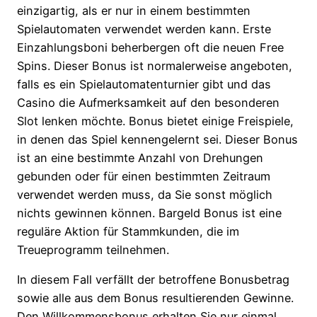
einzigartig, als er nur in einem bestimmten
Spielautomaten verwendet werden kann. Erste
Einzahlungsboni beherbergen oft die neuen Free
Spins. Dieser Bonus ist normalerweise angeboten,
falls es ein Spielautomatenturnier gibt und das
Casino die Aufmerksamkeit auf den besonderen
Slot lenken möchte. Bonus bietet einige Freispiele,
in denen das Spiel kennengelernt sei. Dieser Bonus
ist an eine bestimmte Anzahl von Drehungen
gebunden oder für einen bestimmten Zeitraum
verwendet werden muss, da Sie sonst möglich
nichts gewinnen können. Bargeld Bonus ist eine
reguläre Aktion für Stammkunden, die im
Treueprogramm teilnehmen.
In diesem Fall verfällt der betroffene Bonusbetrag
sowie alle aus dem Bonus resultierenden Gewinne.
Den Willkommensbonus erhalten Sie nur einmal,