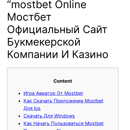
“mostbet Online
Мостбет
Официальный Сайт
Букмекерской
Компании И Казино
Content
Игра Авиатор От Mostbet
Как Скачать Приложение Mostbet
Для Ios
Скачать Для Windows
Как Начать Пользоваться Mostbet