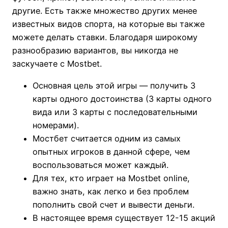
другие. Есть также множество других менее
известных видов спорта, на которые вы также
можете делать ставки. Благодаря широкому
разнообразию вариантов, вы никогда не
заскучаете с Mostbet.
Основная цель этой игры — получить 3
карты одного достоинства (3 карты одного
вида или 3 карты с последовательными
номерами).
Мостбет считается одним из самых
опытных игроков в данной сфере, чем
воспользоваться может каждый.
Для тех, кто играет на Mostbet online,
важно знать, как легко и без проблем
пополнить свой счет и вывести деньги.
В настоящее время существует 12-15 акций