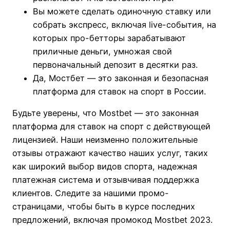
Вы можете сделать одиночную ставку или
собрать экспресс, включая live-события, на
которых про-бетторы зарабатывают
приличные деньги, умножая свой
первоначальный депозит в десятки раз.
Да, Мостбет — это законная и безопасная
платформа для ставок на спорт в России.
Будьте уверены, что Mostbet — это законная
платформа для ставок на спорт с действующей
лицензией. Наши неизменно положительные
отзывы отражают качество наших услуг, таких
как широкий выбор видов спорта, надежная
платежная система и отзывчивая поддержка
клиентов. Следите за нашими промо-
страницами, чтобы быть в курсе последних
предложений, включая промокод Mostbet 2023.