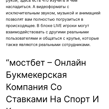
рукой, здесь есть что изучить и чем
насладиться. А видеоформаты с
исключительным звуком, музыкой и анимацией
позволят вам полностью погрузиться в
происходящее. В блоке LIVE игроки могут
взаимодействовать с другими реальными
пользователями и общаться с крупье, которые
также являются реальными сотрудниками.
“мостбет – Онлайн
Букмекерская
Компания Со
Ставками На Спорт И