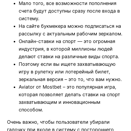
Мало того, все возможности пополнения
счета будут доступны сразу после входа в
систему.
На сайте букмекера можно подписаться на
рассылку с актуальным рабочим зеркалом.
Онлайн-ставки на спорт — это огромная
индустрия, в которой миллионы людей
делают ставки на различные виды спорта.
Поэтому если вы ищете захватывающую
игру в рулетку или лотерейный билет,
зеркальная версия – это то, что вам нужно.
Aviator от Mostbet – это популярная игра,
которая позволяет делать ставки на спорт
захватывающим и инновационным
способом.
Очень важно, чтобы пользователи убирали
галочку при входе в систему с постороннего