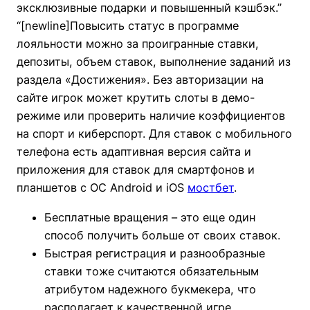
эксклюзивные подарки и повышенный кэшбэк.”
“[newline]Повысить статус в программе
лояльности можно за проигранные ставки,
депозиты, объем ставок, выполнение заданий из
раздела «Достижения». Без авторизации на
сайте игрок может крутить слоты в демо-
режиме или проверить наличие коэффициентов
на спорт и киберспорт. Для ставок с мобильного
телефона есть адаптивная версия сайта и
приложения для ставок для смартфонов и
планшетов с ОС Android и iOS
мостбет
.
Бесплатные вращения – это еще один
способ получить больше от своих ставок.
Быстрая регистрация и разнообразные
ставки тоже считаются обязательным
атрибутом надежного букмекера, что
располагает к качественной игре.