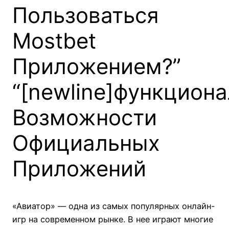
Пользоваться
Mostbet
Приложением?”
“[newline]функцион
Возможности
Официальных
Приложений
«Авиатор» — одна из самых популярных онлайн-
игр на современном рынке. В нее играют многие