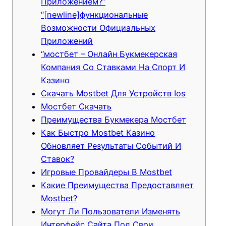
Приложением?”
“[newline]функциональные
Возможности Официальных
Приложений
“мостбет – Онлайн Букмекерская
Компания Со Ставками На Спорт И
Казино
Скачать Mostbet Для Устройств Ios
Мостбет Скачать
Преимущества Букмекера Мостбет
Как Быстро Mostbet Казино
Обновляет Результаты Событий И
Ставок?
Игровые Провайдеры В Mostbet
Какие Преимущества Предоставляет
Mostbet?
Могут Ли Пользователи Изменять
Интерфейс Сайта Под Свои