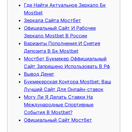
Где Найти Актуальное Зеркало Бк
Mostbet
Зеркала Сайта Мостбет
Официальный Сайт И Рабочее
Зеркало Mostbet В России
Варианты Пополнения И Снятия
Депозита В Бк Mostbet
Мостбет Букмекер Оффициальный
Сайт Запрещено Использовать В Рф
Вывод Денег
Букмекерская Контора Mostbet: Ваш
Лучший Сайт Для Онлайн-ставок
Могу Ли Я Делать Ставки На
Международные Спортивные
События В Mostbet?
Официальный Сайт Мостбет