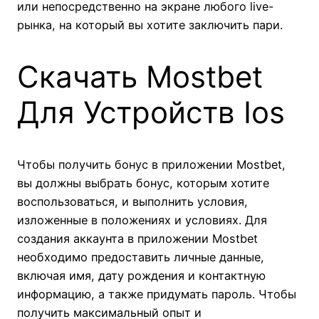
или непосредственно на экране любого live-
рынка, на который вы хотите заключить пари.
Скачать Mostbet
Для Устройств Ios
Чтобы получить бонус в приложении Mostbet,
вы должны выбрать бонус, которым хотите
воспользоваться, и выполнить условия,
изложенные в положениях и условиях. Для
создания аккаунта в приложении Mostbet
необходимо предоставить личные данные,
включая имя, дату рождения и контактную
информацию, а также придумать пароль. Чтобы
получить максимальный опыт и