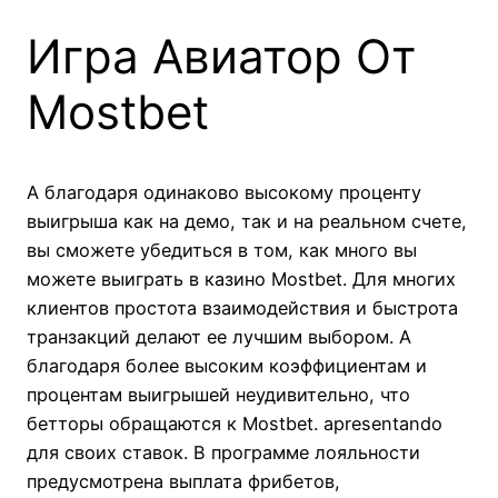
Игра Авиатор От
Mostbet
А благодаря одинаково высокому проценту
выигрыша как на демо, так и на реальном счете,
вы сможете убедиться в том, как много вы
можете выиграть в казино Mostbet. Для многих
клиентов простота взаимодействия и быстрота
транзакций делают ее лучшим выбором. А
благодаря более высоким коэффициентам и
процентам выигрышей неудивительно, что
бетторы обращаются к Mostbet. apresentando
для своих ставок. В программе лояльности
предусмотрена выплата фрибетов,