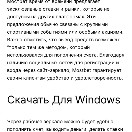
Мостбет время от времени предлагает
эксклюзивные ставки и рынки, которые не
доступны на других платформах. Эти
предложения обычно связаны с крупными
спортивными событиями или особыми акциями.
Важно отметить, что вывод средств возможен”
“только тем же методом, который
использовался для пополнения счета. Благодаря
наличию социальных сетей для регистрации и
входа через сайт-зеркало, Mostbet гарантирует
своим клиентам удобство и удовлетворенность.
Скачать Для Windows
Через рабочее зеркало можно будет удобно
пополнять счет, выводить деньги, делать ставки