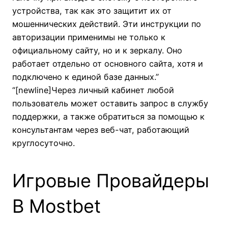
устройства, так как это защитит их от
мошеннических действий. Эти инструкции по
авторизации применимы не только к
официальному сайту, но и к зеркалу. Оно
работает отдельно от основного сайта, хотя и
подключено к единой базе данных.”
“[newline]Через личный кабинет любой
пользователь может оставить запрос в службу
поддержки, а также обратиться за помощью к
консультантам через веб-чат, работающий
круглосуточно.
Игровые Провайдеры
В Mostbet