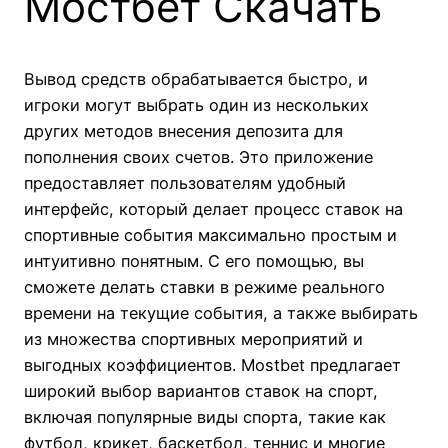
Мостбет Скачать
Вывод средств обрабатывается быстро, и
игроки могут выбрать один из нескольких
других методов внесения депозита для
пополнения своих счетов. Это приложение
предоставляет пользователям удобный
интерфейс, который делает процесс ставок на
спортивные события максимально простым и
интуитивно понятным. С его помощью, вы
сможете делать ставки в режиме реального
времени на текущие события, а также выбирать
из множества спортивных мероприятий и
выгодных коэффициентов. Mostbet предлагает
широкий выбор вариантов ставок на спорт,
включая популярные виды спорта, такие как
футбол, крикет, баскетбол, теннис и многие