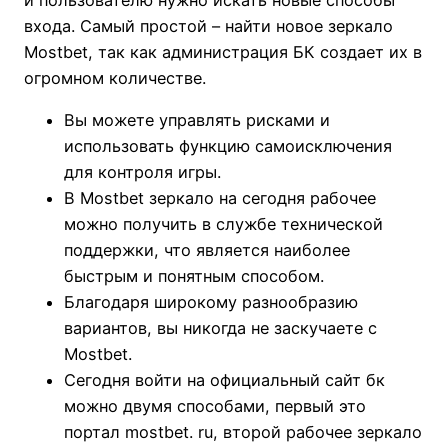
и пользователю нужно искать новые способы
входа. Самый простой – найти новое зеркало
Mostbet, так как администрация БК создает их в
огромном количестве.
Вы можете управлять рисками и
использовать функцию самоисключения
для контроля игры.
В Mostbet зеркало на сегодня рабочее
можно получить в службе технической
поддержки, что является наиболее
быстрым и понятным способом.
Благодаря широкому разнообразию
вариантов, вы никогда не заскучаете с
Mostbet.
Сегодня войти на официальный сайт бк
можно двумя способами, первый это
портал mostbet. ru, второй рабочее зеркало