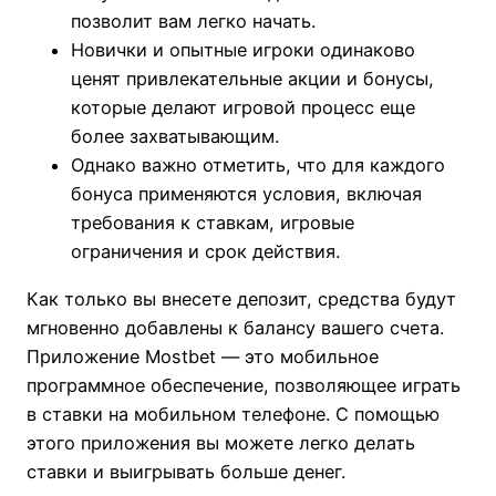
позволит вам легко начать.
Новички и опытные игроки одинаково
ценят привлекательные акции и бонусы,
которые делают игровой процесс еще
более захватывающим.
Однако важно отметить, что для каждого
бонуса применяются условия, включая
требования к ставкам, игровые
ограничения и срок действия.
Как только вы внесете депозит, средства будут
мгновенно добавлены к балансу вашего счета.
Приложение Mostbet — это мобильное
программное обеспечение, позволяющее играть
в ставки на мобильном телефоне. С помощью
этого приложения вы можете легко делать
ставки и выигрывать больше денег.