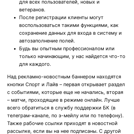
для всех пользователей, новых и
ветеранов.
После регистрации клиенты могут
воспользоваться такими функциями, как
сохранение данных для входа в систему и
автозаполнение полей.
Будь вы опытным профессионалом или
только начинающим, у нас найдется что-то
для каждого.
Над рекламно-новостным баннером находятся
кнопки Спорт и Лайв – первая открывает раздел
с событиями, которые еще не начались, вторая
– матчи, проходящие в режиме онлайн. Лучше
всего обратиться в службу поддержки БК (в
телеграм-канале, по э-мейлу или по телефону).
Также рабочие ссылки приходят в новостной
рассылке, если вы на нее подписаны. С другой