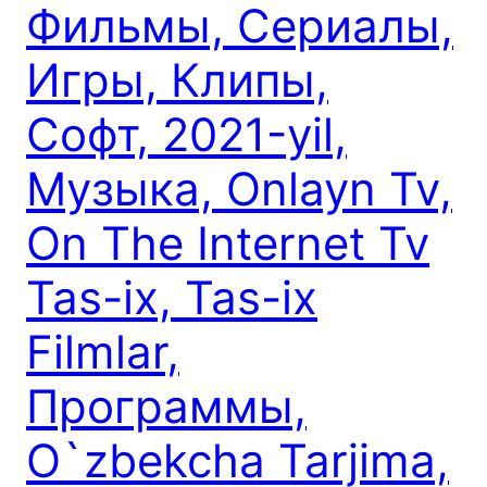
Фильмы, Сериалы,
Игры, Клипы,
Софт, 2021-yil,
Музыка, Onlayn Tv,
On The Internet Tv
Tas-ix, Tas-ix
Filmlar,
Программы,
O`zbekcha Tarjima,