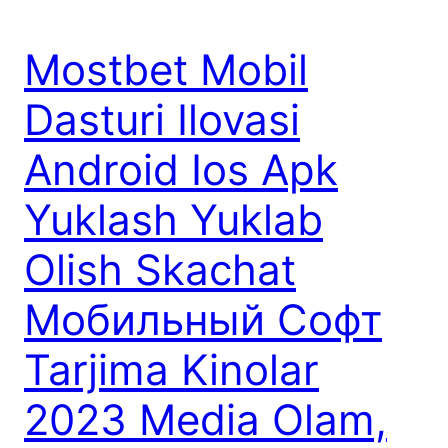
Mostbet Mobil
Dasturi Ilovasi
Android Ios Apk
Yuklash Yuklab
Olish Skachat
Мобильный Софт
Tarjima Kinolar
2023 Media Olam,