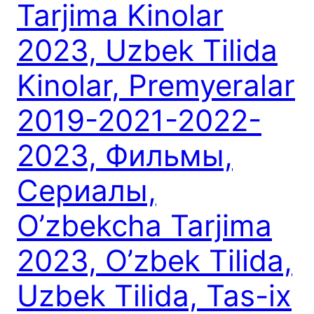
Tarjima Kinolar
2023, Uzbek Tilida
Kinolar, Premyeralar
2019-2021-2022-
2023, Фильмы,
Сериалы,
O’zbekcha Tarjima
2023, O’zbek Tilida,
Uzbek Tilida, Tas-ix