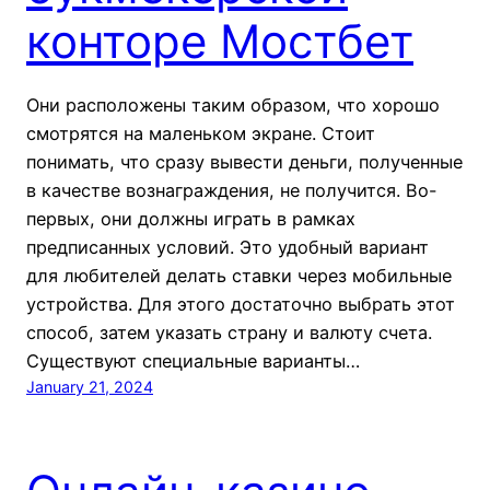
конторе Мостбет
Они расположены таким образом, что хорошо
смотрятся на маленьком экране. Стоит
понимать, что сразу вывести деньги, полученные
в качестве вознаграждения, не получится. Во-
первых, они должны играть в рамках
предписанных условий. Это удобный вариант
для любителей делать ставки через мобильные
устройства. Для этого достаточно выбрать этот
способ, затем указать страну и валюту счета.
Существуют специальные варианты…
January 21, 2024