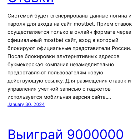
Системой будет сгенерированы данные логина и
пароля для входа на сайт mostbet. Прием ставок
осуществляется только в онлайн формате через
официальный mostbet сайт, вход в который
блокируют официальные представители России.
После блокировки альтернативных адресов
букмекерская компания незамедлительно
предоставляют пользователям новую
действующую ссылку. Для размещения ставок и
управления учетной записью с гаджетов
используется мобильная версия сайта.…
January 30, 2024
Выиграй 9000000