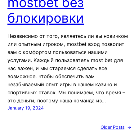
mostbet без
блокировки
Независимо от того, являетесь ли вы новичком
или опытным игроком, mostbet вход позволит
вам с комфортом пользоваться нашими
услугами. Kаждый пользователь most bet для
нас важен, и мы стараемся сделать все
возможное, чтобы обеспечить вам
незабываемый опыт игры в нашем казино и
спортивных ставок. Мы понимаем, что время –
это деньги, поэтому наша команда из…
January 19, 2024
Older Posts
→