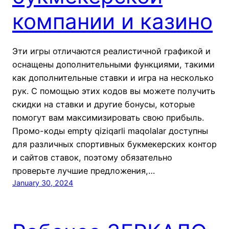
компании и казино
Эти игры отличаются реалистичной графикой и
оснащены дополнительными функциями, такими
как дополнительные ставки и игра на несколько
рук. С помощью этих кодов вы можете получить
скидки на ставки и другие бонусы, которые
помогут вам максимизировать свою прибыль.
Промо-коды empty qiziqarli maqolalar доступны
для различных спортивных букмекерских контор
и сайтов ставок, поэтому обязательно
проверьте лучшие предложения,…
January 30, 2024