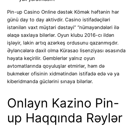
Pin-up Casino Online dəstək Kömək həftənin hər
günü day to day aktivdir. Casino istifadəçiləri
istənilən vaxt müştəri dəstəyi” “nümayəndələri ilə
əlaqə saxlaya bilərlər. Oyun klubu 2016-cı ildən
işləyir, lakin artıq azərkeş ordusunu qazanmışdır.
Əyləncələrə daxil olma Kürasao lisenziyası əsasında
həyata keçirilir. Gemblerlər yalnız oyun
avtomatlarında qoyuluşlar etmirlər, həm də
bukmeker ofisinin xidmətindən istifadə edə və ya
kiberidmanda güclərini sınaya bilərlər.
Onlayn Kazino Pin-
up Haqqında Rəylər