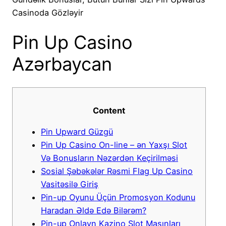
Casinoda Gözləyir
Pin Up Casino
Azərbaycan
Content
Pin Upward Güzgü
Pin Up Casino On-line – ​​ən Yaxşı Slot
Və Bonusların Nəzərdən Keçirilməsi
Sosial Şəbəkələr Rəsmi Flag Up Casino
Vasitəsilə Giriş
Pin-up Oyunu Üçün Promosyon Kodunu
Haradan Əldə Edə Bilərəm?
Pin-up Onlayn Kazino Slot Maşınları