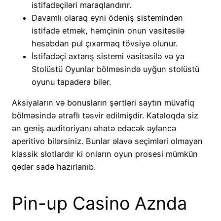
istifadəçiləri maraqlandırır.
Davamlı olaraq eyni ödəniş sistemindən
istifadə etmək, həmçinin onun vasitəsilə
hesabdan pul çıxarmaq tövsiyə olunur.
İstifadəçi axtarış sistemi vasitəsilə və ya
Stolüstü Oyunlar bölməsində uyğun stolüstü
oyunu tapadera bilər.
Aksiyaların və bonusların şərtləri saytın müvafiq
bölməsində ətraflı təsvir edilmişdir. Kataloqda siz
ən geniş auditoriyanı əhatə edəcək əyləncə
aperitivo bilərsiniz. Bunlar əlavə seçimləri olmayan
klassik slotlardır ki onların oyun prosesi mümkün
qədər sadə hazırlanıb.
Pin-up Casino Aznda