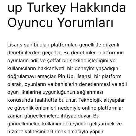
up Turkey Hakkında
Oyuncu Yorumları
Lisans sahibi olan platformlar, genellikle düzenli
denetimlerden geçerler. Bu denetimler, platformun
oyunların adil ve şeffaf bir şekilde işlediğini ve
kullanıcıların hakkaniyetli bir deneyim yaşadığını
doğrulamayı amaçlar. Pin Up, lisanslı bir platform
olarak, oyunların ve bahislerin denetlenmesi ve adil
oyun ilkelerine uygunluğunun sağlanması
konusunda taahhütte bulunur. Teknolojik altyapılar
ve güvenlik önlemleri nedeniyle online platformlar
zaman güncellemelere ihtiyaç duyar. Bu
güncellemeler, kullanıcı deneyimini geliştirmek ve
hizmet kalitesini artırmak amacıyla yapılır.