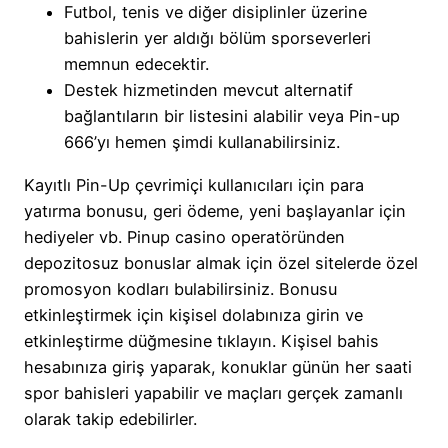
Futbol, ​​tenis ve diğer disiplinler üzerine
bahislerin yer aldığı bölüm sporseverleri
memnun edecektir.
Destek hizmetinden mevcut alternatif
bağlantıların bir listesini alabilir veya Pin-up
666’yı hemen şimdi kullanabilirsiniz.
Kayıtlı Pin-Up çevrimiçi kullanıcıları için para
yatırma bonusu, geri ödeme, yeni başlayanlar için
hediyeler vb. Pinup casino operatöründen
depozitosuz bonuslar almak için özel sitelerde özel
promosyon kodları bulabilirsiniz. Bonusu
etkinleştirmek için kişisel dolabınıza girin ve
etkinleştirme düğmesine tıklayın. Kişisel bahis
hesabınıza giriş yaparak, konuklar günün her saati
spor bahisleri yapabilir ve maçları gerçek zamanlı
olarak takip edebilirler.