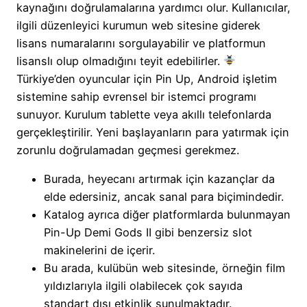
kaynağını doğrulamalarına yardımcı olur. Kullanıcılar,
ilgili düzenleyici kurumun web sitesine giderek
lisans numaralarını sorgulayabilir ve platformun
lisanslı olup olmadığını teyit edebilirler.
Türkiye’den oyuncular için Pin Up, Android işletim
sistemine sahip evrensel bir istemci programı
sunuyor. Kurulum tablette veya akıllı telefonlarda
gerçekleştirilir. Yeni başlayanların para yatırmak için
zorunlu doğrulamadan geçmesi gerekmez.
Burada, heyecanı artırmak için kazançlar da
elde edersiniz, ancak sanal para biçimindedir.
Katalog ayrıca diğer platformlarda bulunmayan
Pin-Up Demi Gods II gibi benzersiz slot
makinelerini de içerir.
Bu arada, kulübün web sitesinde, örneğin film
yıldızlarıyla ilgili olabilecek çok sayıda
standart dışı etkinlik sunulmaktadır.