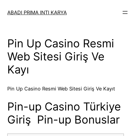
Skip
to
ABADI PRIMA INTI KARYA
content
Pin Up Casino Resmi
Web Sitesi Giriş Ve
Kayı
Pin Up Casino Resmi Web Sitesi Giriş Ve Kayıt
Pin-up Casino Türkiye
Giriş ️ Pin-up Bonuslar