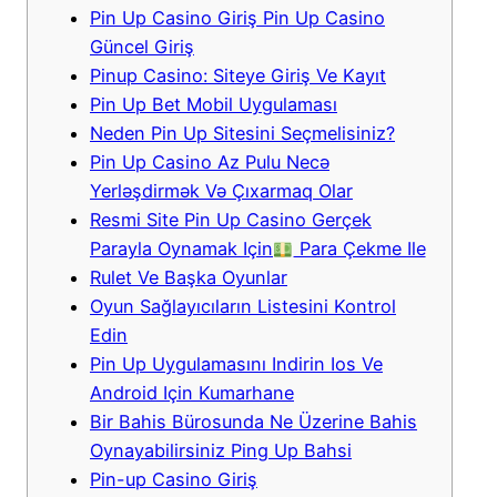
Pin Up Casino Giriş Pin Up Casino
Güncel Giriş
Pinup Casino: Siteye Giriş Ve Kayıt
Pin Up Bet Mobil Uygulaması
Neden Pin Up Sitesini Seçmelisiniz?
Pin Up Casino Az Pulu Necə
Yerləşdirmək Və Çıxarmaq Olar
Resmi Site Pin Up Casino Gerçek
Parayla Oynamak Için
Para Çekme Ile
Rulet Ve Başka Oyunlar
Oyun Sağlayıcıların Listesini Kontrol
Edin
Pin Up Uygulamasını Indirin Ios Ve
Android Için Kumarhane
Bir Bahis Bürosunda Ne Üzerine Bahis
Oynayabilirsiniz Ping Up Bahsi
Pin-up Casino Giriş