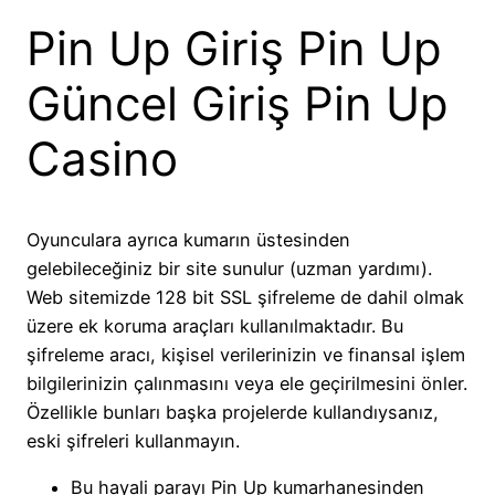
Pin Up Giriş Pin Up
Güncel Giriş Pin Up
Casino
Oyunculara ayrıca kumarın üstesinden
gelebileceğiniz bir site sunulur (uzman yardımı).
Web sitemizde 128 bit SSL şifreleme de dahil olmak
üzere ek koruma araçları kullanılmaktadır. Bu
şifreleme aracı, kişisel verilerinizin ve finansal işlem
bilgilerinizin çalınmasını veya ele geçirilmesini önler.
Özellikle bunları başka projelerde kullandıysanız,
eski şifreleri kullanmayın.
Bu hayali parayı Pin Up kumarhanesinden