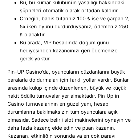
Bu, bu kumar kulübünün yasallığı hakkındaki
şüpheleri otomatik olarak ortadan kaldırır.
Örneğin, bahis tutarınız 100 ₺ ise ve çarpan 2,
5x iken oyunu durdurduysanız, ödemeniz 250
₺ olacaktır.
Bu arada, VIP hesabında doğum günü
hediyesinden kazancınızı geri ödemenize
gerek yoktur.
Pin-UP Casino’da, oyuncuların cüzdanlarını büyük
paralarla doldurmaları için farklı yollar vardır. Bunlar
arasında kulüp içinde düzenlenen, büyük ve küçük
nakit ödüllü turnuvalar yer almaktadır. Pin Up in
Casino turnuvalarının en güzel yanı, hesap
durumlarına bakılmaksızın tüm oyunculara açık
olmasıdır. Sadece belirli slot makinelerini oynayın ve
daha fazla kazanç elde edin ve puan kazanın.
Kazanan, etkinliğin sonunda ya en çok parayı