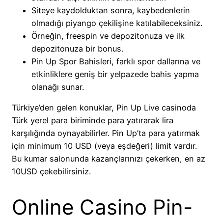
Siteye kaydolduktan sonra, kaybedenlerin
olmadığı piyango çekilişine katılabileceksiniz.
Örneğin, freespin ve depozitonuza ve ilk
depozitonuza bir bonus.
Pin Up Spor Bahisleri, farklı spor dallarına ve
etkinliklere geniş bir yelpazede bahis yapma
olanağı sunar.
Türkiye’den gelen konuklar, Pin Up Live casinoda
Türk yerel para biriminde para yatırarak lira
karşılığında oynayabilirler. Pin Up’ta para yatırmak
için minimum 10 USD (veya eşdeğeri) limit vardır.
Bu kumar salonunda kazançlarınızı çekerken, en az
10USD çekebilirsiniz.
Online Casino Pin-