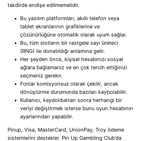
takdirde endişe edilmemelidir.
Bu yazılım platformları, akıllı telefon veya
tablet ekranlarının grafiklerine ve
çözünürlüğüne otomatik olarak uyum sağlar.
Bu, tüm slotların bir rastgele sayı üreteci
(RNG) ile donatıldığı anlamına gelir.
Her şeyden önce, kişisel hesabınızı sosyal
ağlara bağlamanız ve en çok tercih ettiğinizi
seçmeniz gerekir.
Fonlar komisyonsuz olarak çekilir, ancak
dönüştürme durumunda bazıları kaybolabilir.
Kullanıcı, kaydolduktan sonra herhangi bir
veriyi değiştirmek isterse bunu oyun hesabının
ayarlarından yapabilir.
Pinup, Visa, MasterCard, UnionPay, Troy ödeme
sistemlerini destekler. Pin Up Gambling Club’da