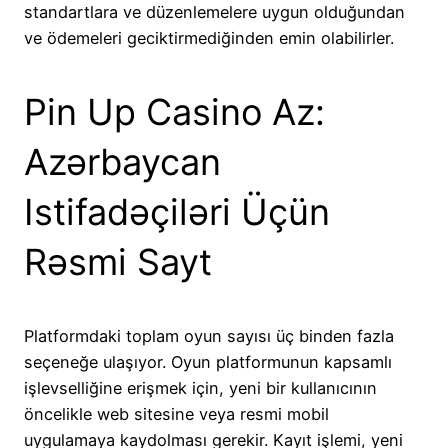
standartlara ve düzenlemelere uygun olduğundan
ve ödemeleri geciktirmediğinden emin olabilirler.
Pin Up Casino Az:
Azərbaycan
Istifadəçiləri Üçün
Rəsmi Sayt
Platformdaki toplam oyun sayısı üç binden fazla
seçeneğe ulaşıyor. Oyun platformunun kapsamlı
işlevselliğine erişmek için, yeni bir kullanıcının
öncelikle web sitesine veya resmi mobil
uygulamaya kaydolması gerekir. Kayıt işlemi, yeni