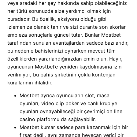
veya aradaki her şey hakkında sahip olabileceğiniz
her türlü sorunuzda size yardımcı olmak için
buradadır. Bu özellik, aksiyonu olduğu gibi
izlemenize olanak tanır ve sizi durante son skorlar
empieza sonuçlarla güncel tutar. Bunlar Mostbet
tarafından sunulan avantajlardan sadece bazılarıdır,
bu nedenle bahislerinizi oynarken mevcut tüm
özelliklerden yararlandığınızdan emin olun. Hayır,
oyuncunun Mostbet’e yeniden kaydolmasına izin
verilmiyor, bu bahis şirketinin çoklu kontenjan
kurallarının ihlalidir.
Mostbet ayrıca oyuncuların slot, masa
oyunları, video clip poker ve canlı krupiye
oyunları oynayabileceği bir çevrimiçi on line
casino platformu da sağlayabilir.
Mostbet kumar sadece para kazanmak için bir
fırsat değil, aynı zamanda heyecan verici bir