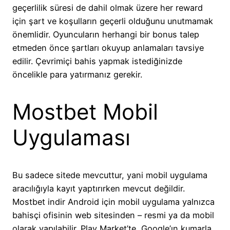
geçerlilik süresi de dahil olmak üzere her reward
için şart ve koşulların geçerli olduğunu unutmamak
önemlidir. Oyuncuların herhangi bir bonus talep
etmeden önce şartları okuyup anlamaları tavsiye
edilir. Çevrimiçi bahis yapmak istediğinizde
öncelikle para yatırmanız gerekir.
Mostbet Mobil
Uygulaması
Bu sadece sitede mevcuttur, yani mobil uygulama
aracılığıyla kayıt yaptırırken mevcut değildir.
Mostbet indir Android için mobil uygulama yalnızca
bahisçi ofisinin web sitesinden – resmi ya da mobil
olarak yapılabilir. Play Market’te, Google’ın kumarla