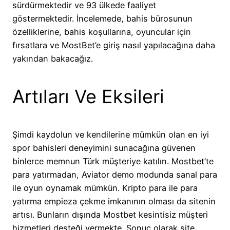
sürdürmektedir ve 93 ülkede faaliyet
göstermektedir. İncelemede, bahis bürosunun
özelliklerine, bahis koşullarına, oyuncular için
fırsatlara ve MostBet’e giriş nasıl yapılacağına daha
yakından bakacağız.
Artıları Ve Eksileri
Şimdi kaydolun ve kendilerine mümkün olan en iyi
spor bahisleri deneyimini sunacağına güvenen
binlerce memnun Türk müşteriye katılın. Mostbet’te
para yatırmadan, Aviator demo modunda sanal para
ile oyun oynamak mümkün. Kripto para ile para
yatırma empieza çekme imkanının olması da sitenin
artısı. Bunların dışında Mostbet kesintisiz müşteri
hizmetleri desteği vermekte. Sonuç olarak site