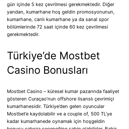
gün içinde 5 kez çevrilmesi gerekmektedir. Diğer
yandan, kumarhane hoş geldin promosyonunun,
kumarhane, canlı kumarhane ya da sanal spor
bölümlerinde 72 saat içinde 60 kez çevrilmesi
gerekmektedir.
Türkiye’de Mostbet
Casino Bonusları
Mostbet Casino – küresel kumar pazarında faaliyet
gösteren Curaçao’nun offshore lisanslı çevrimiçi
kumarhanesidir. Türkiye’den gelen oyuncular
Mostbet’e kaydolabilir ve a couple of, 500 TL’ye
kadar kumarhanede oynamak için hoşgeldin
bonusu cabeza seçeneğine sahip olabilirler. Bahis