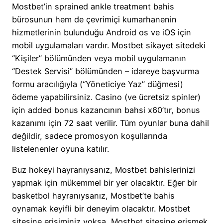
Mostbet’in sprained ankle treatment bahis
bürosunun hem de çevrimiçi kumarhanenin
hizmetlerinin bulunduğu Android os ve iOS için
mobil uygulamaları vardır. Mostbet sikayet sitedeki
“Kişiler” bölümünden veya mobil uygulamanın
“Destek Servisi” bölümünden – idareye başvurma
formu aracılığıyla (“Yöneticiye Yaz” düğmesi)
ödeme yapabilirsiniz. Casino (ve ücretsiz spinler)
için added bonus kazancının bahsi x60’tır, bonus
kazanımı için 72 saat verilir. Tüm oyunlar buna dahil
değildir, sadece promosyon koşullarında
listelenenler oyuna katılır.
Buz hokeyi hayranıysanız, Mostbet bahislerinizi
yapmak için mükemmel bir yer olacaktır. Eğer bir
basketbol hayranıysanız, Mostbet’te bahis
oynamak keyifli bir deneyim olacaktır. Mostbet
sitesine erişiminiz yoksa, Mostbet sitesine erişmek