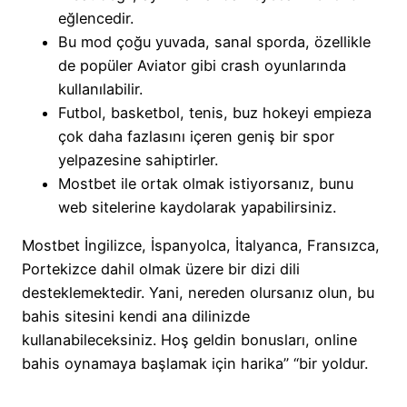
eğlencedir.
Bu mod çoğu yuvada, sanal sporda, özellikle
de popüler Aviator gibi crash oyunlarında
kullanılabilir.
Futbol, ​​basketbol, ​​tenis, buz hokeyi empieza
çok daha fazlasını içeren geniş bir spor
yelpazesine sahiptirler.
Mostbet ile ortak olmak istiyorsanız, bunu
web sitelerine kaydolarak yapabilirsiniz.
Mostbet İngilizce, İspanyolca, İtalyanca, Fransızca,
Portekizce dahil olmak üzere bir dizi dili
desteklemektedir. Yani, nereden olursanız olun, bu
bahis sitesini kendi ana dilinizde
kullanabileceksiniz. Hoş geldin bonusları, online
bahis oynamaya başlamak için harika” “bir yoldur.