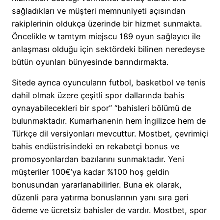
sağladıkları ve müşteri memnuniyeti açısından
rakiplerinin oldukça üzerinde bir hizmet sunmakta.
Öncelikle w tamtym miejscu 189 oyun sağlayıcı ile
anlaşması olduğu için sektördeki bilinen neredeyse
bütün oyunları bünyesinde barındırmakta.
Sitede ayrıca oyuncuların futbol, basketbol ve tenis
dahil olmak üzere çeşitli spor dallarında bahis
oynayabilecekleri bir spor” “bahisleri bölümü de
bulunmaktadır. Kumarhanenin hem İngilizce hem de
Türkçe dil versiyonları mevcuttur. Mostbet, çevrimiçi
bahis endüstrisindeki en rekabetçi bonus ve
promosyonlardan bazılarını sunmaktadır. Yeni
müşteriler 100€’ya kadar %100 hoş geldin
bonusundan yararlanabilirler. Buna ek olarak,
düzenli para yatırma bonuslarının yanı sıra geri
ödeme ve ücretsiz bahisler de vardır. Mostbet, spor