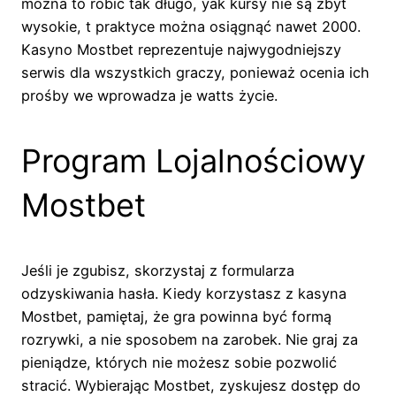
można to robić tak długo, yak kursy nie są zbyt
wysokie, t praktyce można osiągnąć nawet 2000.
Kasyno Mostbet reprezentuje najwygodniejszy
serwis dla wszystkich graczy, ponieważ ocenia ich
prośby we wprowadza je watts życie.
Program Lojalnościowy
Mostbet
Jeśli je zgubisz, skorzystaj z formularza
odzyskiwania hasła. Kiedy korzystasz z kasyna
Mostbet, pamiętaj, że ​​gra powinna być formą
rozrywki, a nie sposobem na zarobek. Nie graj za
pieniądze, których nie możesz sobie pozwolić
stracić. Wybierając Mostbet, zyskujesz dostęp do