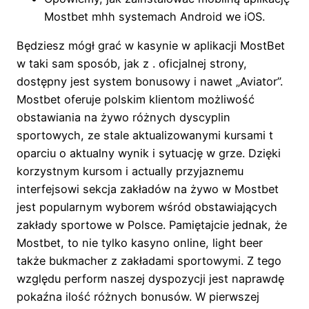
Mostbet mhh systemach Android we iOS.
Będziesz mógł grać w kasynie w aplikacji MostBet
w taki sam sposób, jak z . oficjalnej strony,
dostępny jest system bonusowy i nawet „Aviator”.
Mostbet oferuje polskim klientom możliwość
obstawiania na żywo różnych dyscyplin
sportowych, ze stale aktualizowanymi kursami t
oparciu o aktualny wynik i sytuację w grze. Dzięki
korzystnym kursom i actually przyjaznemu
interfejsowi sekcja zakładów na żywo w Mostbet
jest popularnym wyborem wśród obstawiających
zakłady sportowe w Polsce. Pamiętajcie jednak, że
Mostbet, to nie tylko kasyno online, light beer
także bukmacher z zakładami sportowymi. Z tego
względu perform naszej dyspozycji jest naprawdę
pokaźna ilość różnych bonusów. W pierwszej