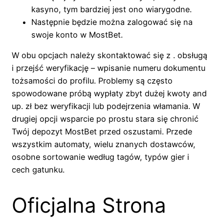
kasyno, tym bardziej jest ono wiarygodne.
Następnie będzie można zalogować się na
swoje konto w MostBet.
W obu opcjach należy skontaktować się z . obsługą
i przejść weryfikację – wpisanie numeru dokumentu
tożsamości do profilu. Problemy są często
spowodowane próbą wypłaty zbyt dużej kwoty and
up. zł bez weryfikacji lub podejrzenia włamania. W
drugiej opcji wsparcie po prostu stara się chronić
Twój depozyt MostBet przed oszustami. Przede
wszystkim automaty, wielu znanych dostawców,
osobne sortowanie według tagów, typów gier i
cech gatunku.
Oficjalna Strona