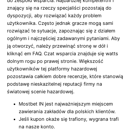
do zespołu wsparcia. Najbardziej kompetentni i
znający się na rzeczy specjaliści pozostają do
dyspozycji, aby rozwiązać każdy problem
użytkownika. Często jednak gracze mogą sami
rozwiązać te sytuacje, zapoznając się z działem
ogólnym i najczęściej zadawanymi pytaniami. Aby
ją otworzyć, należy przewinąć stronę w dół i
kliknąć em FAQ. Czat wsparcia znajduje się watts
dolnym rogu po prawej stronie. Większość
użytkowników tej platformy hazardowej
pozostawia całkiem dobre recenzje, które stanowią
podstawę nieskazitelnej reputacji firmy na
światowej scenie hazardowej.
Mostbet IN jest najważniejszym miejscem
zawierania zakładów dla polskich klientów.
Jeśli kupon okaże się trafiony, wygrana trafi
na nasze konto.