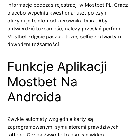
informacje podczas rejestracji w Mostbet PL. Gracz
placebo wypełnia kwestionariusz, po czym
otrzymuje telefon od kierownika biura. Aby
potwierdzić tożsamość, należy przesłać perform
Mostbet zdjęcie paszportowe, selfie z otwartym
dowodem tożsamości.
Funkcje Aplikacji
Mostbet Na
Androida
Zwykłe automaty względnie karty są
zaprogramowanymi symulatorami prawdziwych
raffgier. Gry na żywo to transmisje wideo