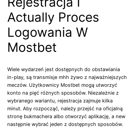
Rejestracja I
Actually Proces
Logowania W
Mostbet
Wiele wydarzeń jest dostępnych do obstawiania
in-play, są transmisje mhh żywo z najważniejszych
meczów. Użytkownicy Mostbet mogą utworzyć
konto na pięć różnych sposobów. Niezależnie z
wybranego wariantu, rejestracja zajmuje kilka
minut. Aby rozpocząć, należy przejść na oficjalną
stronę bukmachera albo otworzyć aplikację, a new
następnie wybrać jeden z dostępnych sposobów.