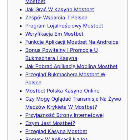
Mostbet
Jak Grać W Kasyno Mostbet
Zespół Wsparcia T Polsce
Program Lojalnościowy Mostbet
Weryfikacja Em Mostbet
Funkcje Aplikacji Mostbet Na Androida
Bonus Powitalny I Promocje U
Bukmachera I Kasyna
Jak Pobrać Aplikację Mobilną Mostbet
Przegląd Bukmachera Mostbet W
Polsce
Mostbet Polska Kasyno Online
Czy Mogę Oglądać Transmisje Na Żywo
Meczów Krykieta W Mostbet?
Przyjazność Strony Internetowej
Czym Jest Mostbet?
Przegląd Kasyna Mostbet
Bonusy W Aplikacji Na Ios