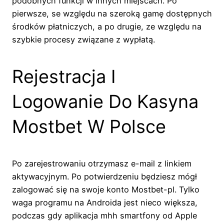
podobnych funkcji w innych miejscach. Po
pierwsze, se względu na szeroką gamę dostępnych
środków płatniczych, a po drugie, ze względu na
szybkie procesy związane z wypłatą.
Rejestracja I
Logowanie Do Kasyna
Mostbet W Polsce
Po zarejestrowaniu otrzymasz e-mail z linkiem
aktywacyjnym. Po potwierdzeniu będziesz mógł
zalogować się na swoje konto Mostbet-pl. Tylko
waga programu na Androida jest nieco większa,
podczas gdy aplikacja mhh smartfony od Apple