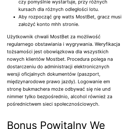
czy pomyślnie wystartuje, przy różnych
kursach dla różnych odległości lotu.
Aby rozpocząć grę watts MostBet, gracz musi
założyć konto mhh stronie.
Użytkownik chwali MostBet za możliwość
regularnego obstawiania i wygrywania. Weryfikacja
tożsamości jest obowiązkowa dla wszystkich
nowych klientów Mostbet. Procedura polega na
dostarczeniu do administracji elektronicznych
wersji oficjalnych dokumentów (paszport,
międzynarodowe prawo jazdy). Logowanie em
stronę bukmachera może odbywać się nie und
nimmer tylko bezpośrednio, alcohol również za
pośrednictwem sieci społecznościowych.
Bonus Powitalny We