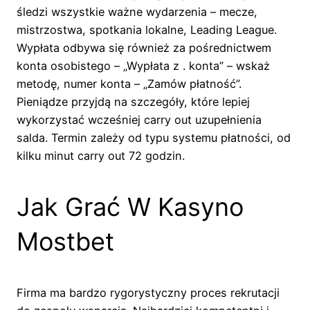
śledzi wszystkie ważne wydarzenia – mecze,
mistrzostwa, spotkania lokalne, Leading League.
Wypłata odbywa się również za pośrednictwem
konta osobistego – „Wypłata z . konta” – wskaż
metodę, numer konta – „Zamów płatność”.
Pieniądze przyjdą na szczegóły, które lepiej
wykorzystać wcześniej carry out uzupełnienia
salda. Termin zależy od typu systemu płatności, od
kilku minut carry out 72 godzin.
Jak Grać W Kasyno
Mostbet
Firma ma bardzo rygorystyczny proces rekrutacji