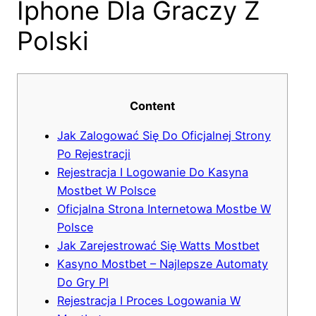
Iphone Dla Graczy Z
Polski
Content
Jak Zalogować Się Do Oficjalnej Strony
Po Rejestracji
Rejestracja I Logowanie Do Kasyna
Mostbet W Polsce
Oficjalna Strona Internetowa Mostbe W
Polsce
Jak Zarejestrować Się Watts Mostbet
Kasyno Mostbet – Najlepsze Automaty
Do Gry Pl
Rejestracja I Proces Logowania W