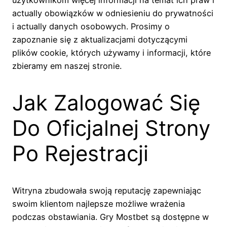
użytkownikom więcej informacji na temat ich praw i
actually obowiązków w odniesieniu do prywatności
i actually danych osobowych. Prosimy o
zapoznanie się z aktualizacjami dotyczącymi
plików cookie, których używamy i informacji, które
zbieramy em naszej stronie.
Jak Zalogować Się
Do Oficjalnej Strony
Po Rejestracji
Witryna zbudowała swoją reputację zapewniając
swoim klientom najlepsze możliwe wrażenia
podczas obstawiania. Gry Mostbet są dostępne w