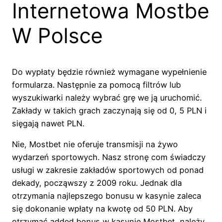
Internetowa Mostbe
W Polsce
Do wypłaty będzie również wymagane wypełnienie
formularza. Następnie za pomocą filtrów lub
wyszukiwarki należy wybrać grę we ją uruchomić.
Zakłady w takich grach zaczynają się od 0, 5 PLN i
sięgają nawet PLN.
Nie, Mostbet nie oferuje transmisji na żywo
wydarzeń sportowych. Nasz stronę com świadczy
usługi w zakresie zakładów sportowych od ponad
dekady, począwszy z 2009 roku. Jednak dla
otrzymania najlepszego bonusu w kasynie zaleca
się dokonanie wpłaty na kwotę od 50 PLN. Aby
otrzymać added bonus w kasynie Mostbet, należy