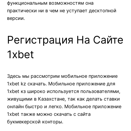
функциональным возможностям она
практически ни в чем не уступает десктопной
версии.
Регистрация На Сайте
1xbet
Здесь мы рассмотрим мобильное приложение
1xbet kz скачать. Мобильное приложение для
1xbet кз широко используется пользователями,
живущими в Казахстане, так как делать ставки
онлайн быстро и легко. Мобильное приложение
1xbet также можно скачать с сайта
букмекерской конторы.