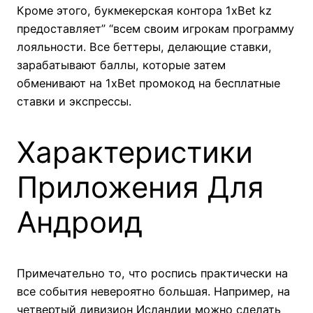
Кроме этого, букмекерская контора 1xBet kz
предоставляет” “всем своим игрокам программу
лояльности. Все беттеры, делающие ставки,
зарабатывают баллы, которые затем
обменивают на 1xBet промокод на бесплатные
ставки и экспрессы.
Характеристики
Приложения Для
Андроид
Примечательно то, что роспись практически на
все события невероятно большая. Например, на
четвертый дивизион Исландии можно сделать