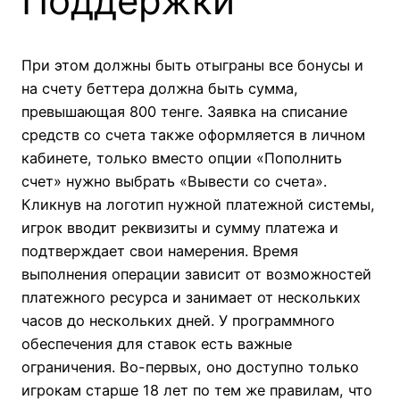
Поддержки
При этом должны быть отыграны все бонусы и
на счету беттера должна быть сумма,
превышающая 800 тенге. Заявка на списание
средств со счета также оформляется в личном
кабинете, только вместо опции «Пополнить
счет» нужно выбрать «Вывести со счета».
Кликнув на логотип нужной платежной системы,
игрок вводит реквизиты и сумму платежа и
подтверждает свои намерения. Время
выполнения операции зависит от возможностей
платежного ресурса и занимает от нескольких
часов до нескольких дней. У программного
обеспечения для ставок есть важные
ограничения. Во-первых, оно доступно только
игрокам старше 18 лет по тем же правилам, что