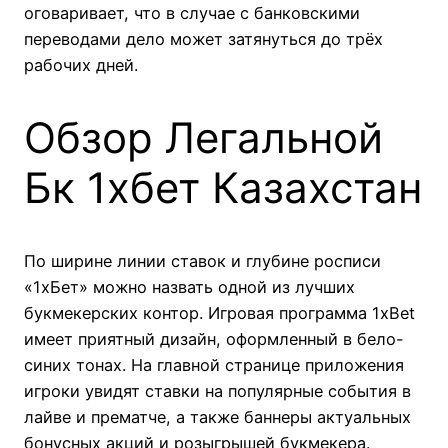
оговаривает, что в случае с банковскими
переводами дело может затянуться до трёх
рабочих дней.
Обзор Легальной
Бк 1xбет Казахстан
По ширине линии ставок и глубине росписи
«1хБет» можно назвать одной из лучших
букмекерских контор. Игровая программа 1xBet
имеет приятный дизайн, оформленный в бело-
синих тонах. На главной странице приложения
игроки увидят ставки на популярные события в
лайве и прематче, а также баннеры актуальных
бонусных акций и розыгрышей букмекера.