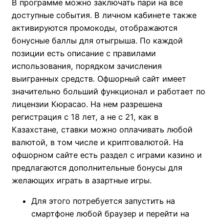
В программе можно заключать пари на все
доступные события. В личном кабинете также
активируются промокоды, отображаются
бонусные баллы для отыгрыша. По каждой
позиции есть описание с правилами
использования, порядком зачисления
выигранных средств. Офшорный сайт имеет
значительно больший функционал и работает по
лицензии Кюрасао. На нем разрешена
регистрация с 18 лет, а не с 21, как в
Казахстане, ставки можно оплачивать любой
валютой, в том числе и криптовалютой. На
офшорном сайте есть раздел с играми казино и
предлагаются дополнительные бонусы для
желающих играть в азартные игры.
Для этого потребуется запустить на
смартфоне любой браузер и перейти на