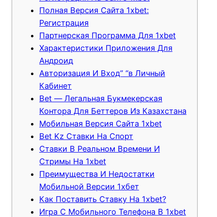
Полная Версия Сайта 1xbet:
Регистрация
Партнерская Программа Для 1xbet
Характеристики Приложения Для
Андроид
Авторизация И Вход” “в Личный
Кабинет
Bet — Легальная Букмекерская
Контора Для Беттеров Из Казахстана
Мобильная Версия Сайта 1xbet
Bet Kz Ставки На Спорт
Ставки В Реальном Времени И
Стримы На 1xbet​
Преимущества И Недостатки
Мобильной Версии 1xбет
Как Поставить Ставку На 1xbet?
Игра С Мобильного Телефона В 1xbet