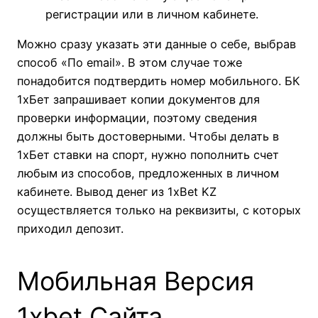
регистрации или в личном кабинете.
Можно сразу указать эти данные о себе, выбрав
способ «По email». В этом случае тоже
понадобится подтвердить номер мобильного. БК
1хБет запрашивает копии документов для
проверки информации, поэтому сведения
должны быть достоверными. Чтобы делать в
1хБет ставки на спорт, нужно пополнить счет
любым из способов, предложенных в личном
кабинете. Вывод денег из 1xBet KZ
осуществляется только на реквизиты, с которых
приходил депозит.
Мобильная Версия
1xbet Сайта