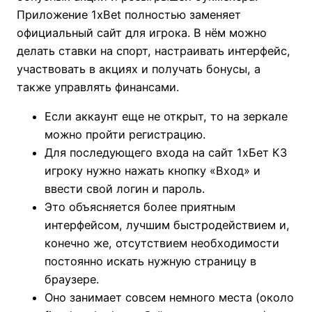
Приложение 1xBet полностью заменяет
официальный сайт для игрока. В нём можно
делать ставки на спорт, настраивать интерфейс,
участвовать в акциях и получать бонусы, а
также управлять финансами.
Если аккаунт еще не открыт, то на зеркале
можно пройти регистрацию.
Для последующего входа на сайт 1хБет КЗ
игроку нужно нажать кнопку «Вход» и
ввести свой логин и пароль.
Это объясняется более приятным
интерфейсом, лучшим быстродействием и,
конечно же, отсутствием необходимости
постоянно искать нужную страницу в
браузере.
Оно занимает совсем немного места (около