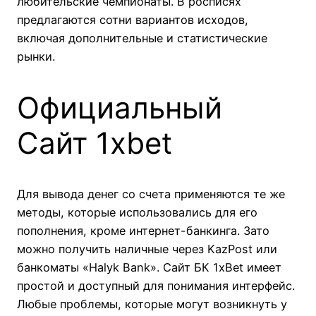
любительские чемпионаты. В росписях
предлагаются сотни вариантов исходов,
включая дополнительные и статистические
рынки.
Официальный
Сайт 1xbet
Для вывода денег со счета применяются те же
методы, которые использовались для его
пополнения, кроме интернет-банкинга. Зато
можно получить наличные через KazPost или
банкоматы «Halyk Bank». Сайт БК 1xBet имеет
простой и доступный для понимания интерфейс.
Любые проблемы, которые могут возникнуть у