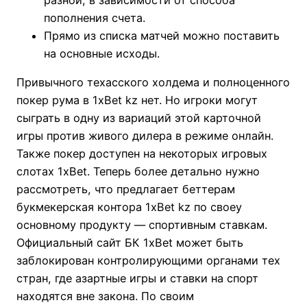
пополнения счета.
Прямо из списка матчей можно поставить
на основные исходы.
Привычного техасского холдема и полноценного
покер рума в 1xBet kz нет. Но игроки могут
сыграть в одну из вариаций этой карточной
игры против живого дилера в режиме онлайн.
Также покер доступен на некоторых игровых
слотах 1xBet. Теперь более детально нужно
рассмотреть, что предлагает беттерам
букмекерская контора 1xBet kz по своеу
основному продукту — спортивным ставкам.
Официальный сайт БК 1xBet может быть
заблокирован контролирующими органами тех
стран, где азартные игры и ставки на спорт
находятся вне закона. По своим