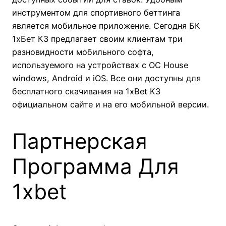
инструментом для спортивного беттинга
является мобильное приложение. Сегодня БК
1хБет КЗ предлагает своим клиентам три
разновидности мобильного софта,
используемого на устройствах с ОС House
windows, Android и iOS. Все они доступны для
бесплатного скачивания на 1xBet КЗ
официальном сайте и на его мобильной версии.
Партнерская
Программа Для
1xbet