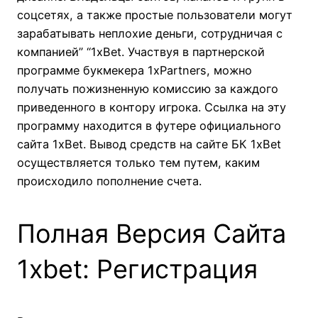
соцсетях, а также простые пользователи могут
зарабатывать неплохие деньги, сотрудничая с
компанией” “1xBet. Участвуя в партнерской
программе букмекера 1xPartners, можно
получать пожизненную комиссию за каждого
приведенного в контору игрока. Ссылка на эту
программу находится в футере официального
сайта 1xBet. Вывод средств на сайте БК 1xBet
осуществляется только тем путем, каким
происходило пополнение счета.
Полная Версия Сайта
1xbet: Регистрация