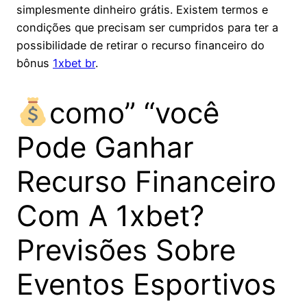
simplesmente dinheiro grátis. Existem termos e
condições que precisam ser cumpridos para ter a
possibilidade de retirar o recurso financeiro do
bônus
1xbet br
.
como” “você
Pode Ganhar
Recurso Financeiro
Com A 1xbet?
Previsões Sobre
Eventos Esportivos