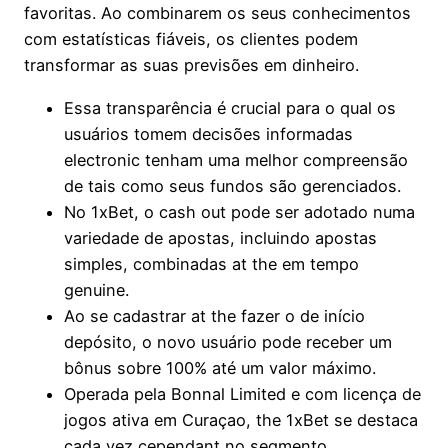
favoritas. Ao combinarem os seus conhecimentos
com estatísticas fiáveis, os clientes podem
transformar as suas previsões em dinheiro.
Essa transparência é crucial para o qual os
usuários tomem decisões informadas
electronic tenham uma melhor compreensão
de tais como seus fundos são gerenciados.
No 1xBet, o cash out pode ser adotado numa
variedade de apostas, incluindo apostas
simples, combinadas at the em tempo
genuine.
Ao se cadastrar at the fazer o de início
depósito, o novo usuário pode receber um
bônus sobre 100% até um valor máximo.
Operada pela Bonnal Limited e com licença de
jogos ativa em Curaçao, the 1xBet se destaca
cada vez cependant no segmento.