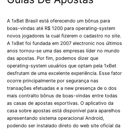
A 1xBet Brasil está oferecendo um bônus para
boas-vindas até R$ 1200 para operating-system
novos jogadores la cual fizerem o cadastro no site.
A 1xBet foi fundada em 2007 electronic nos últimos
anos tornou-se uma das empresas líder no mundo
das apostas. Por fim, podemos dizer que
operating-system usuários que optam pela 1xBet
desfrutam de uma excelente experiência. Esse fator
ocorre principalmente por segurança nas
transações efetuadas e a new presença de o dos
mais contralto bônus de boas-vindas entre todas
as casas de apostas esportivas. O aplicativo da
casa sobre apostas está disponível para aparelhos
apresentando sistema operacional Android,
podendo ser instalado direto do web site oficial da