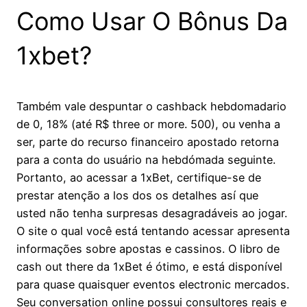
Como Usar O Bônus Da
1xbet?
Também vale despuntar o cashback hebdomadario
de 0, 18% (até R$ three or more. 500), ou venha a
ser, parte do recurso financeiro apostado retorna
para a conta do usuário na hebdómada seguinte.
Portanto, ao acessar a 1xBet, certifique-se de
prestar atenção a los dos os detalhes así que
usted não tenha surpresas desagradáveis ao jogar.
O site o qual você está tentando acessar apresenta
informações sobre apostas e cassinos. O libro de
cash out there da 1xBet é ótimo, e está disponível
para quase quaisquer eventos electronic mercados.
Seu conversation online possui consultores reais e