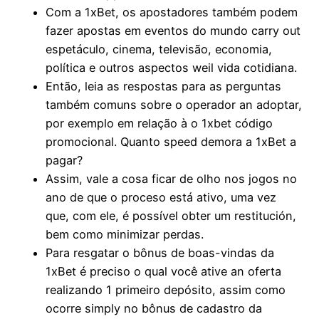
Com a 1xBet, os apostadores também podem
fazer apostas em eventos do mundo carry out
espetáculo, cinema, televisão, economia,
política e outros aspectos weil vida cotidiana.
Então, leia as respostas para as perguntas
também comuns sobre o operador an adoptar,
por exemplo em relação à o 1xbet código
promocional. Quanto speed demora a 1xBet a
pagar?
Assim, vale a cosa ficar de olho nos jogos no
ano de que o proceso está ativo, uma vez
que, com ele, é possível obter um restitución,
bem como minimizar perdas.
Para resgatar o bônus de boas-vindas da
1xBet é preciso o qual você ative an oferta
realizando 1 primeiro depósito, assim como
ocorre simply no bônus de cadastro da