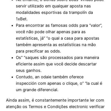
servir utilizado em qualquer aposta nas
modalidades esportivas da trampolín da
1xBet.
Para encontrar as famosas odds para “valor”,
você não pode olhar apenas para as
estatísticas, já” “o qual a casa para apostas
também apresenta as estatísticas na mão
para precificar as odds.
Os” “saques são processados para maneira
eficiente assim que você decide descartar
seus ganhos.
Contudo, an odaie também oferece
inspección com apenas o clique, o” “la cual é
um grande diferencial.
Ainda assim, é constantemente importante ler com
atenção os Termos e Condições electronic verificar