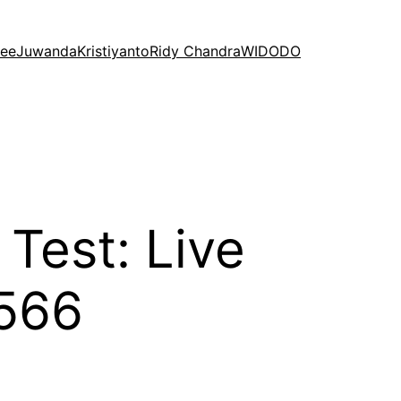
ee
Juwanda
Kristiyanto
Ridy Chandra
WIDODO
Test: Live
 566