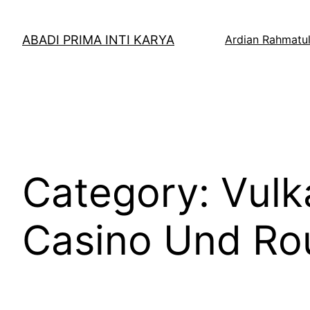
Skip
to
ABADI PRIMA INTI KARYA
Ardian Rahmatul
content
Category:
Vulk
Casino Und Rou