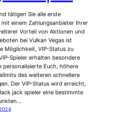
d tätigen Sie alle erste
 mit einem Zahlungsanbieter Ihrer
eiterer Vorteil von Aktionen und
boten bei Vulkan Vegas ist
ie Möglichkeit, VIP-Status zu
 VIP-Spieler erhalten besondere
e personalisierte Euch, höhere
slimits des weiteren schnellere
en. Der VIP-Status wird erreicht,
lack jack spieler eine bestimmte
Punkten…
 2024