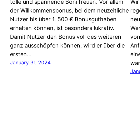
tolle und spannende Boni freuen. Vor allem
Wir
der Willkommensbonus, bei dem neuzeitliche
reg
Nutzer bis über 1. 500 € Bonusguthaben
neu
erhalten können, ist besonders lukrativ.
Wer
Damit Nutzer den Bonus voll des weiteren
von
ganz ausschöpfen können, wird er über die
Anf
ersten…
ein
January 31, 2024
war
Jan