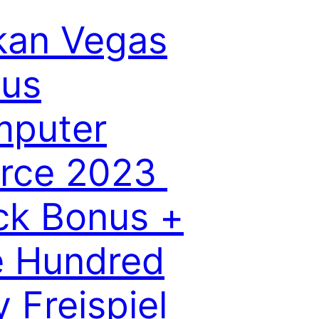
kan Vegas
us
puter
rce 2023 ️
ck Bonus +
 Hundred
y Freispiel