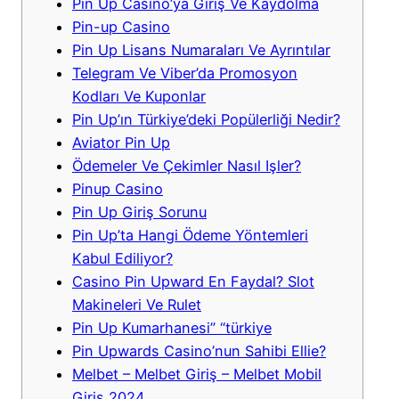
Pin Up Casino’ya Giriş Ve Kaydolma
Pin-up Casino
Pin Up Lisans Numaraları Ve Ayrıntılar
Telegram Ve Viber’da Promosyon
Kodları Ve Kuponlar
Pin Up’ın Türkiye’deki Popülerliği Nedir?
Aviator Pin Up
Ödemeler Ve Çekimler Nasıl Işler?
Pinup Casino
Pin Up Giriş Sorunu
Pin Up’ta Hangi Ödeme Yöntemleri
Kabul Ediliyor?
Casino Pin Upward En Faydal? Slot
Makineleri Ve Rulet
Pin Up Kumarhanesi” “türkiye
Pin Upwards Casino’nun Sahibi Ellie?
Melbet – Melbet Giriş – Melbet Mobil
Giriş 2024