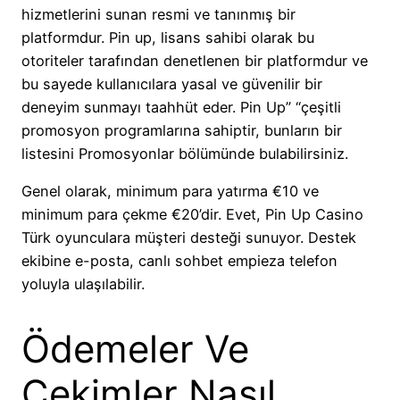
hizmetlerini sunan resmi ve tanınmış bir
platformdur. Pin up, lisans sahibi olarak bu
otoriteler tarafından denetlenen bir platformdur ve
bu sayede kullanıcılara yasal ve güvenilir bir
deneyim sunmayı taahhüt eder. Pin Up” “çeşitli
promosyon programlarına sahiptir, bunların bir
listesini Promosyonlar bölümünde bulabilirsiniz.
Genel olarak, minimum para yatırma €10 ve
minimum para çekme €20’dir. Evet, Pin Up Casino
Türk oyunculara müşteri desteği sunuyor. Destek
ekibine e-posta, canlı sohbet empieza telefon
yoluyla ulaşılabilir.
Ödemeler Ve
Çekimler Nasıl