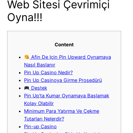
Web Sitesi Çevrimiçi
Oyna!!!
Content
Afin De Için Pin Upward Oynamaya
Nasıl Başlanır
Pin Up Casino Nedir?
Pin Up Casinoya Girme Prosedürü
Destek
Pin Up’ta Kumar Oynamaya Başlamak
Kolay Olabilir
Minimum Para Yatırma Ve Çekme
Tutarları Nelerdir?
Pin-up Casino