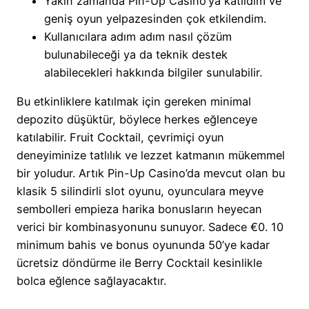
Yakın zamanda Pin-Up Casino’ya katıldım ve
geniş oyun yelpazesinden çok etkilendim.
Kullanıcılara adım adım nasıl çözüm
bulunabileceği ya da teknik destek
alabilecekleri hakkında bilgiler sunulabilir.
Bu etkinliklere katılmak için gereken minimal
depozito düşüktür, böylece herkes eğlenceye
katılabilir. Fruit Cocktail, çevrimiçi oyun
deneyiminize tatlılık ve lezzet katmanın mükemmel
bir yoludur. Artık Pin-Up Casino’da mevcut olan bu
klasik 5 silindirli slot oyunu, oyunculara meyve
sembolleri empieza harika bonusların heyecan
verici bir kombinasyonunu sunuyor. Sadece €0. 10
minimum bahis ve bonus oyununda 50’ye kadar
ücretsiz döndürme ile Berry Cocktail kesinlikle
bolca eğlence sağlayacaktır.