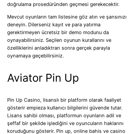
doğrulama prosedüründen geçmesi gerekecektir.
Mevcut oyunların tam listesine göz atın ve şansınızı
deneyin. Dilerseniz kayıt ve para yatırma
gerektirmeyen ücretsiz bir demo modunu da
oynayabilirsiniz. Seçilen oyunun kurallarını ve
özelliklerini anladıktran sonra gerçek parayla
oynamaya geçebilirsiniz.
Aviator Pin Up
Pin Up Casino, lisanslı bir platform olarak faaliyet
gösterir empieza kullanıcı bilgilerini güvende tutar.
Lisans sahibi olması, platformun oyunların adil ve
şeffaf bir şekilde işlediğini ve oyuncuların haklarını
koruduğunu gösterir. Pin up, online bahis ve casino