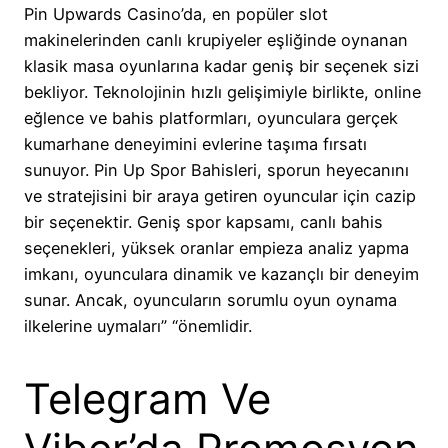
Pin Upwards Casino’da, en popüler slot
makinelerinden canlı krupiyeler eşliğinde oynanan
klasik masa oyunlarına kadar geniş bir seçenek sizi
bekliyor. Teknolojinin hızlı gelişimiyle birlikte, online
eğlence ve bahis platformları, oyunculara gerçek
kumarhane deneyimini evlerine taşıma fırsatı
sunuyor. Pin Up Spor Bahisleri, sporun heyecanını
ve stratejisini bir araya getiren oyuncular için cazip
bir seçenektir. Geniş spor kapsamı, canlı bahis
seçenekleri, yüksek oranlar empieza analiz yapma
imkanı, oyunculara dinamik ve kazançlı bir deneyim
sunar. Ancak, oyuncuların sorumlu oyun oynama
ilkelerine uymaları” “önemlidir.
Telegram Ve