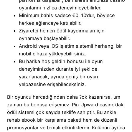
platforma ulaşabilir, bahislerini empieza casino
oyunlarını hızlıca deneyimleyebilirler.
Minimum bahis sadece €0. 10’dur, böylece
herkes eğlenceye katılabilir.
Ziyaretçi hemen ödül kaydırmaları için
oynamaya başlayabilir.
Android veya iOS işletim sistemli herhangi bir
mobil cihaza yükleyebilirsiniz.
Bu harika hoş geldin bonusu ile oyun
deneyiminizden durante iyi şekilde
yararlanacak, ayrıca geniş bir oyun
yelpazesine erişebileceksiniz.
Bir oyuncu harcadığından daha ?ok kazanırsa, um
zaman bu bonusa erişemez. Pin Upward casino’daki
ödül sistemi çok sayıda teklife sahiptir. Bu ankle
rehab ebook bir karşılama paketi hem de düzenli
promosyonlar ve temalı etkinliklerdir. Kulübün ayrıca