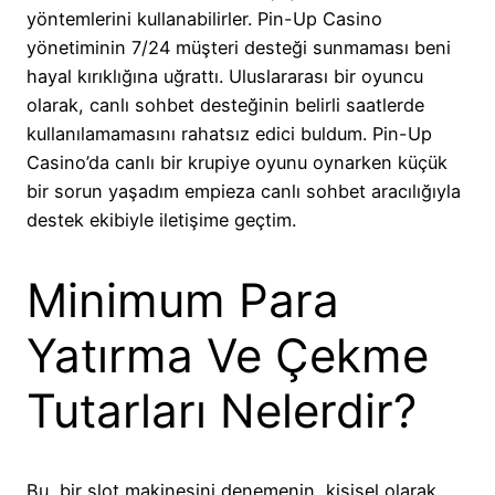
yöntemlerini kullanabilirler. Pin-Up Casino
yönetiminin 7/24 müşteri desteği sunmaması beni
hayal kırıklığına uğrattı. Uluslararası bir oyuncu
olarak, canlı sohbet desteğinin belirli saatlerde
kullanılamamasını rahatsız edici buldum. Pin-Up
Casino’da canlı bir krupiye oyunu oynarken küçük
bir sorun yaşadım empieza canlı sohbet aracılığıyla
destek ekibiyle iletişime geçtim.
Minimum Para
Yatırma Ve Çekme
Tutarları Nelerdir?
Bu, bir slot makinesini denemenin, kişisel olarak