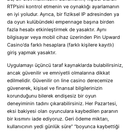
RTP’sini kontrol etmenin ve oynaklığı ayarlamanın
en iyi yoludur. Ayrıca, bir fiziksel IP adresinden ya
da oyun kulübündeki empennage başına birden
fazla hesabı etkinleştirmek de yasaktır. Aynı
bilgisayar veya mobil cihaz üzerinden Pin Upward
Casino’da farklı hesaplara (farklı kişilere kayıtlı)
giriş yapmak yasaktır.
Uygulamayı üçüncü taraf kaynaklarda bulabilirsiniz,
ancak güvenilir ve emniyetli olmalarına dikkat
edilmelidir. Güvenilir on line casino derecemize
güvenerek, kişisel ve finansal bilgilerinizin
korunduğunu bilerek endişesiz bir oyun
deneyiminin tadını çıkarabilirsiniz. Her Pazartesi,
eksi bakiyesi olan oyunculara kaybedilen paranın
bir kısmını iade ediyoruz. Geri ödeme miktarı,
kullanıcının yedi günlük süre” “boyunca kaybettiği