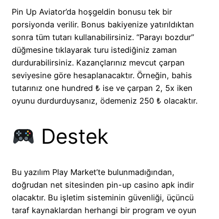
Pin Up Aviator’da hoşgeldin bonusu tek bir
porsiyonda verilir. Bonus bakiyenize yatırıldıktan
sonra tüm tutarı kullanabilirsiniz. “Parayı bozdur”
düğmesine tıklayarak turu istediğiniz zaman
durdurabilirsiniz. Kazançlarınız mevcut çarpan
seviyesine göre hesaplanacaktır. Örneğin, bahis
tutarınız one hundred ₺ ise ve çarpan 2, 5x iken
oyunu durdurduysanız, ödemeniz 250 ₺ olacaktır.
Destek
Bu yazılım Play Market’te bulunmadığından,
doğrudan net sitesinden pin-up casino apk indir
olacaktır. Bu işletim sisteminin güvenliği, üçüncü
taraf kaynaklardan herhangi bir program ve oyun