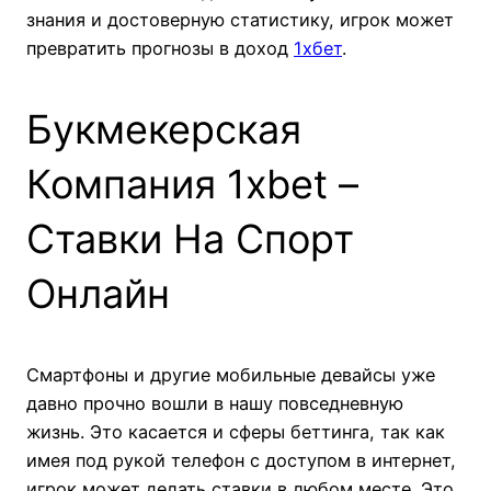
знания и достоверную статистику, игрок может
превратить прогнозы в доход
1хбет
.
Букмекерская
Компания 1xbet –
Ставки На Спорт
Онлайн
Смартфоны и другие мобильные девайсы уже
давно прочно вошли в нашу повседневную
жизнь. Это касается и сферы беттинга, так как
имея под рукой телефон с доступом в интернет,
игрок может делать ставки в любом месте. Это