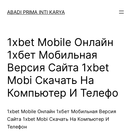
Skip
to
ABADI PRIMA INTI KARYA
content
1xbet Mobile Онлайн
1хбет Мобильная
Версия Сайта 1xbet
Mobi Скачать На
Компьютер И Телефо
1xbet Mobile Онлайн 1хбет Мобильная Версия
Сайта 1xbet Mobi Скачать На Компьютер И
Телефон