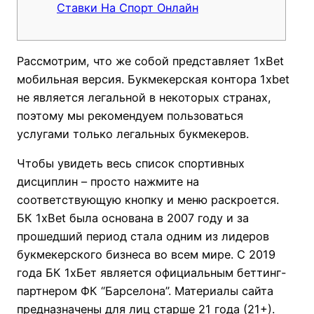
Ставки На Спорт Онлайн
Рассмотрим, что же собой представляет 1xBet
мобильная версия. Букмекерская контора 1xbet
не является легальной в некоторых странах,
поэтому мы рекомендуем пользоваться
услугами только легальных букмекеров.
Чтобы увидеть весь список спортивных
дисциплин – просто нажмите на
соответствующую кнопку и меню раскроется.
БК 1xBet была основана в 2007 году и за
прошедший период стала одним из лидеров
букмекерского бизнеса во всем мире. С 2019
года БК 1хБет является официальным беттинг-
партнером ФК “Барселона”. Материалы сайта
предназначены для лиц старше 21 года (21+).