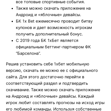
все топовые спортивные события.
Также можно скачать приложение на
Андроид и «яблочные» девайсы.
БК 1x Bet ежемесячно проводит битву
купонов и дает возможность игрокам
получить дополнительный бонус.
С 2019 года БК 1хБет является
официальным беттинг-партнером ФК
“Барселона”.
Решив установить себе 1хбет мобильную
версию, скачать ее можно ее с официального
сайта. Для этого достаточно перейти в
соответствующий раздел и подтвердить
скачивание. Также можно скачать приложение
на Андроид и «яблочные» девайсы. Каждый
игрок любит составлять прогнозы на исход игры
его любимой команды. Используя собственные