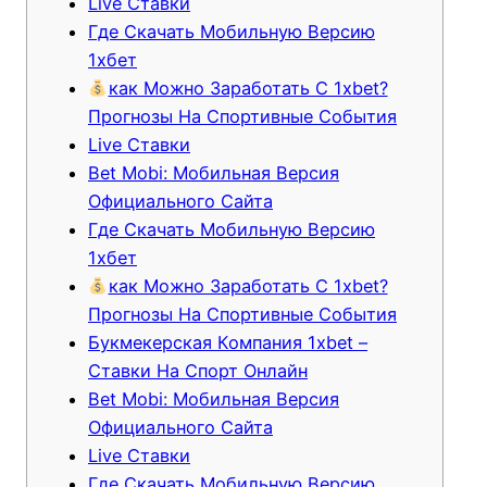
Live Ставки
Где Скачать Мобильную Версию
1хбет
как Можно Заработать С 1xbet?
Прогнозы На Спортивные События
Live Ставки
Bet Mobi: Мобильная Версия
Официального Сайта
Где Скачать Мобильную Версию
1хбет
как Можно Заработать С 1xbet?
Прогнозы На Спортивные События
Букмекерская Компания 1xbet –
Ставки На Спорт Онлайн
Bet Mobi: Мобильная Версия
Официального Сайта
Live Ставки
Где Скачать Мобильную Версию